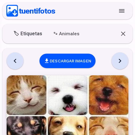
tuentifotos
🏷️
Etiquetas
🐾
Animales
DESCARGAR IMAGEN