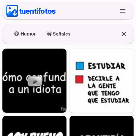
tuentifotos
😄
Humor
🚧
Señales