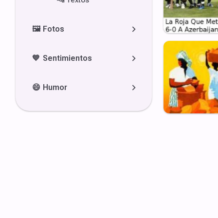
🔤
Textos
🖼️
Fotos
💙
Sentimientos
😄
Humor