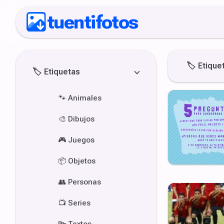
tuentifotos
🏷️
Etique
🏷️
Etiquetas
🐾
Animales
🎨
Dibujos
🎮
Juegos
📦
Objetos
👥
Personas
📺
Series