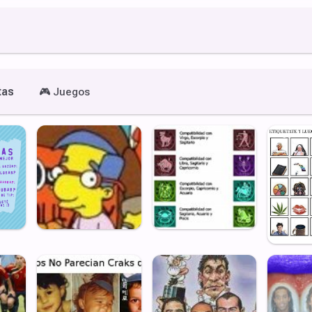
tas
🎮
Juegos