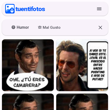
tuentifotos
😄
Humor
🙈
Mal Gusto