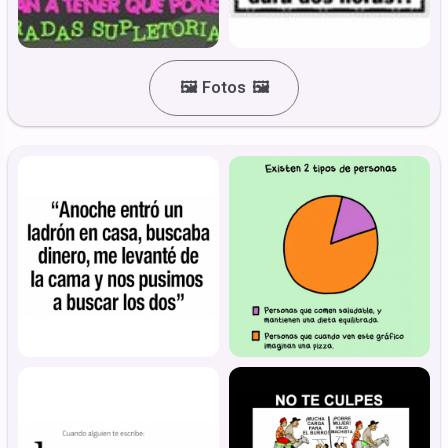
🖼️
Fotos
🖼️