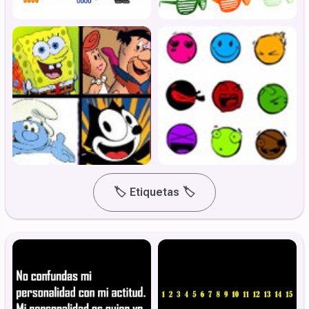
🏷️
Etiquetas
🏷️