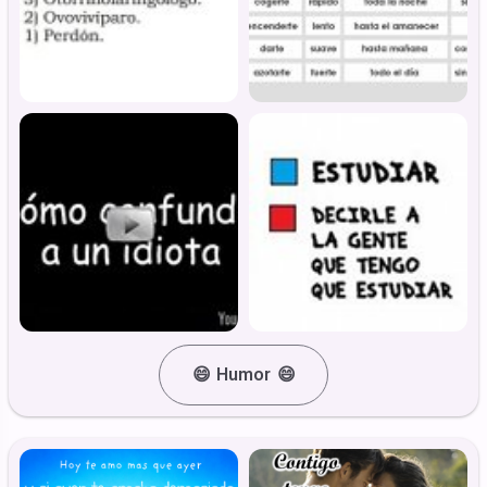
😄
Humor
😄