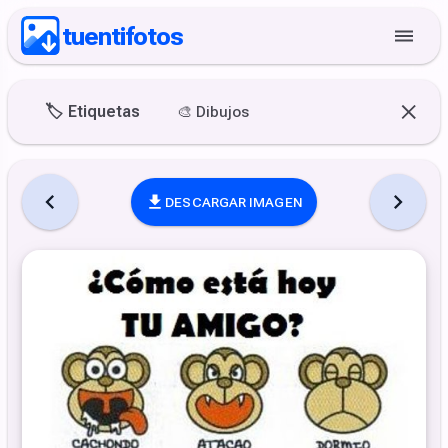
tuentifotos
🏷️
Etiquetas
🎨
Dibujos
DESCARGAR IMAGEN