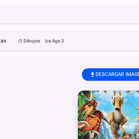
tas
🎨
Dibujos
Ice Age 3
DESCARGAR IMAG