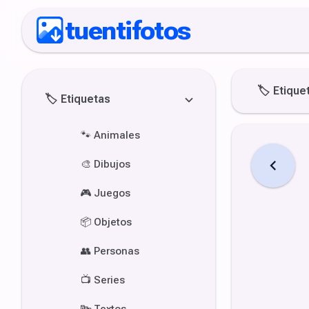
tuentifotos
🏷️
Etique
🏷️
Etiquetas
🐾
Animales
🎨
Dibujos
🎮
Juegos
📦
Objetos
👥
Personas
📺
Series