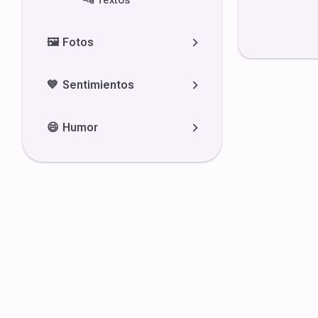
🔤
Textos
🖼️
Fotos
💙
Sentimientos
😄
Humor