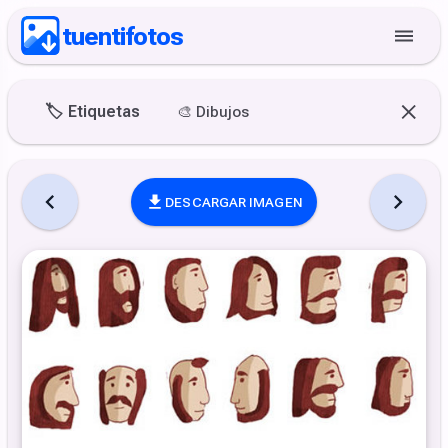
tuentifotos
🏷️
Etiquetas
🎨
Dibujos
DESCARGAR IMAGEN