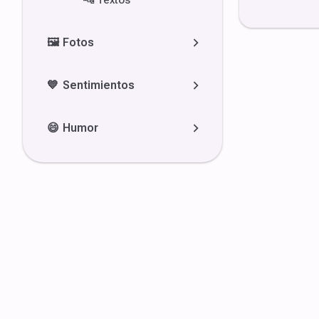
🔤
Textos
🖼️
Fotos
💙
Sentimientos
😄
Humor