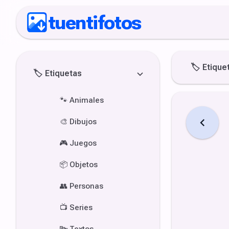
tuentifotos
🏷️
Etique
🏷️
Etiquetas
🐾
Animales
🎨
Dibujos
🎮
Juegos
📦
Objetos
👥
Personas
📺
Series