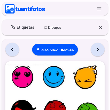
tuentifotos
🏷️
Etiquetas
🎨
Dibujos
DESCARGAR IMAGEN