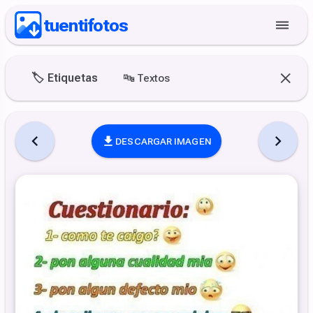
tuentifotos
🏷️
Etiquetas
🔤
Textos
DESCARGAR IMAGEN