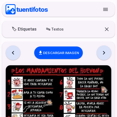
tuentifotos
🏷️
Etiquetas
🔤
Textos
DESCARGAR IMAGEN