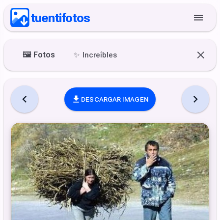
tuentifotos
🖼️
Fotos
✨
Increíbles
DESCARGAR IMAGEN