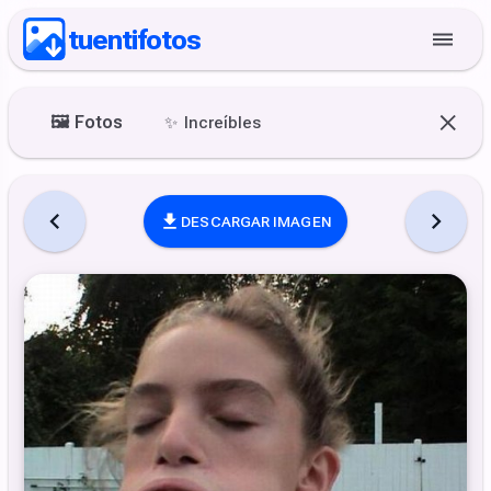
tuentifotos
🖼️
Fotos
✨
Increíbles
DESCARGAR IMAGEN