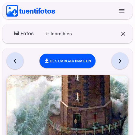
tuentifotos
🖼️
Fotos
✨
Increíbles
DESCARGAR IMAGEN