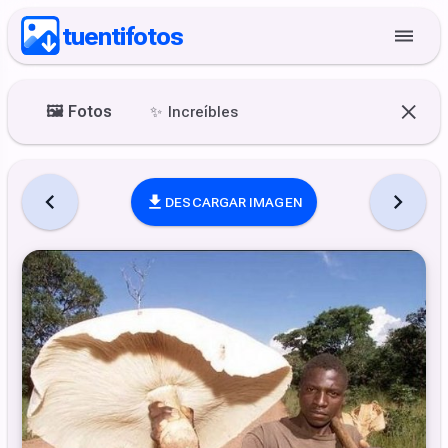
tuentifotos
🖼️
Fotos
✨
Increíbles
DESCARGAR IMAGEN