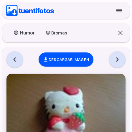
tuentifotos
😄
Humor
🤡
Bromas
DESCARGAR IMAGEN