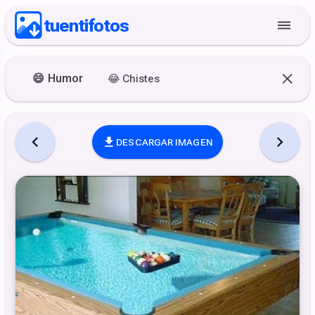
tuentifotos
😄
Humor
😂
Chistes
DESCARGAR IMAGEN