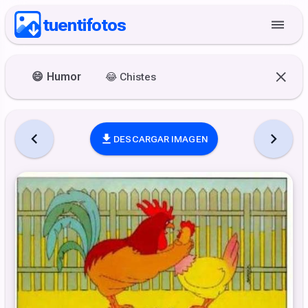
tuentifotos
😄
Humor
😂
Chistes
DESCARGAR IMAGEN