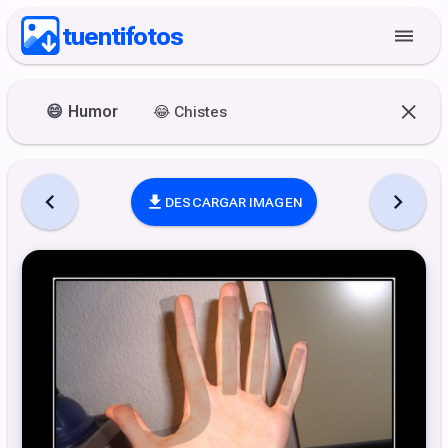
tuentifotos
😄
Humor
😂
Chistes
DESCARGAR IMAGEN