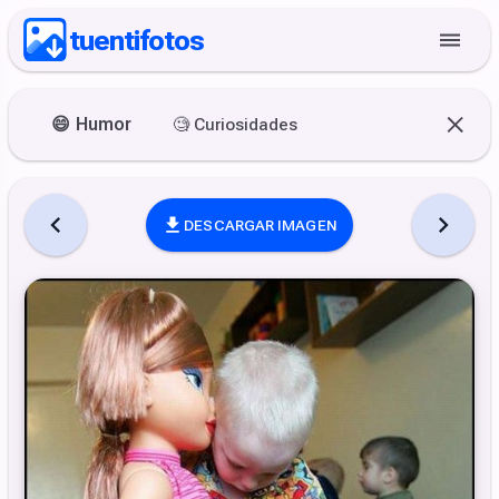
tuentifotos
😄
Humor
🧐
Curiosidades
DESCARGAR IMAGEN