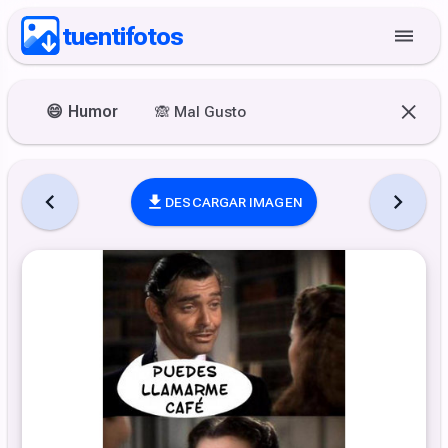
tuentifotos
😄
Humor
🙈
Mal Gusto
DESCARGAR IMAGEN