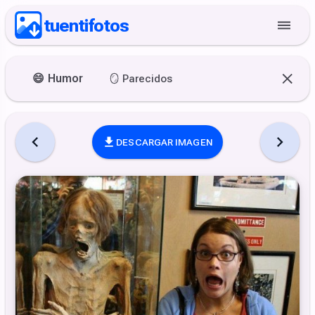
tuentifotos
😄
Humor
🪞
Parecidos
DESCARGAR IMAGEN