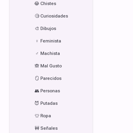
😂
Chistes
🧐
Curiosidades
🎨
Dibujos
♀️
Feminista
♂️
Machista
🙈
Mal Gusto
🪞
Parecidos
👥
Personas
😈
Putadas
👕
Ropa
🚧
Señales