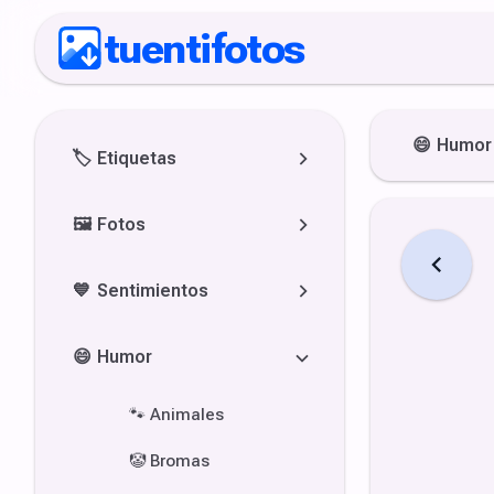
tuentifotos
😄
Humor
🏷️
Etiquetas
🖼️
Fotos
💙
Sentimientos
😄
Humor
🐾
Animales
🤡
Bromas