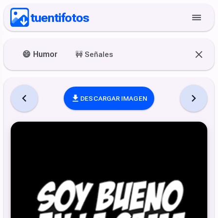
tuentifotos
😄
Humor
🚧
Señales
DESCARGAR IMAGEN