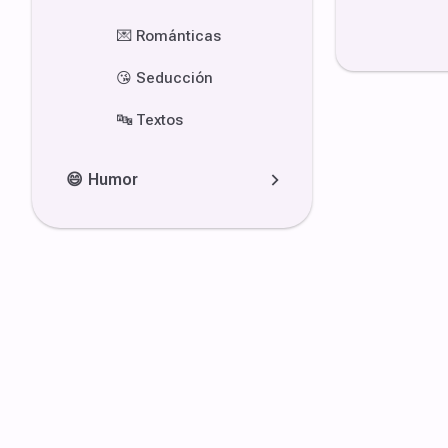
💌
Románticas
😘
Seducción
🔤
Textos
😄
Humor