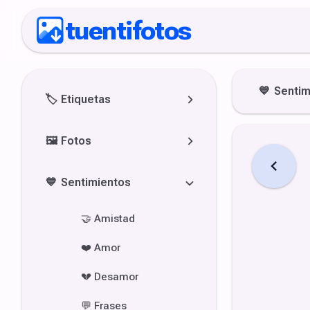
tuentifotos
💙
Sentim
🏷️
Etiquetas
🖼️
Fotos
💙
Sentimientos
🤝
Amistad
❤️
Amor
💔
Desamor
💬
Frases