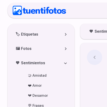
tuentifotos
💙
Sentim
🏷️
Etiquetas
🖼️
Fotos
💙
Sentimientos
🤝
Amistad
❤️
Amor
💔
Desamor
💬
Frases