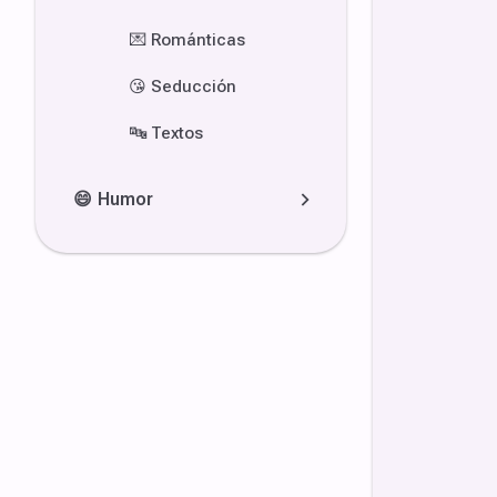
💌
Románticas
😘
Seducción
🔤
Textos
😄
Humor