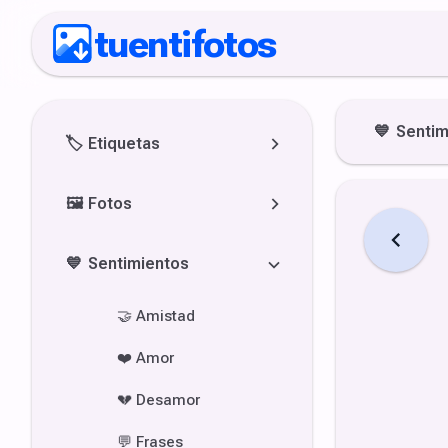
tuentifotos
💙
Sentim
🏷️
Etiquetas
🖼️
Fotos
💙
Sentimientos
🤝
Amistad
❤️
Amor
💔
Desamor
💬
Frases