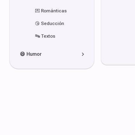
💌
Románticas
😘
Seducción
🔤
Textos
😄
Humor