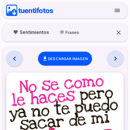
tuentifotos
💙
Sentimientos
💬
Frases
DESCARGAR IMAGEN