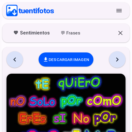
tuentifotos
💙
Sentimientos
💬
Frases
DESCARGAR IMAGEN