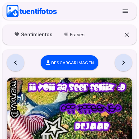
tuentifotos
💙
Sentimientos
💬
Frases
DESCARGAR IMAGEN