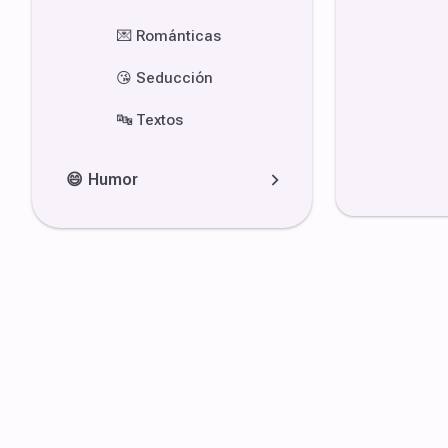
💌
Románticas
😘
Seducción
🔤
Textos
😄
Humor