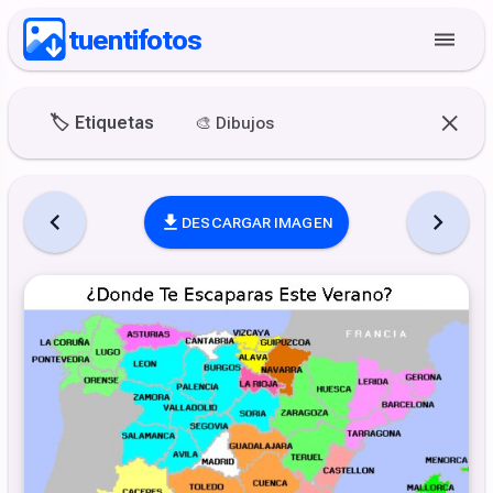
tuentifotos
🏷️
Etiquetas
🎨
Dibujos
DESCARGAR IMAGEN