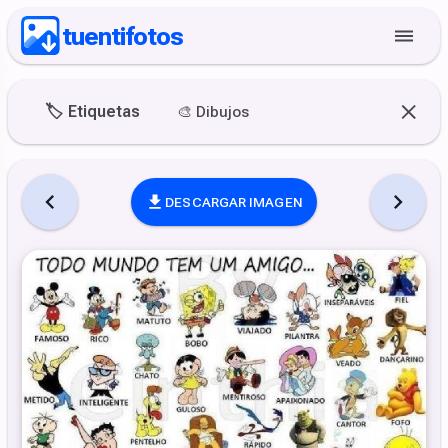
tuentifotos
🏷️
Etiquetas
🎨
Dibujos
DESCARGAR IMAGEN