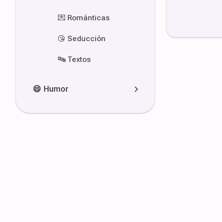
💌
Románticas
😘
Seducción
🔤
Textos
😄
Humor