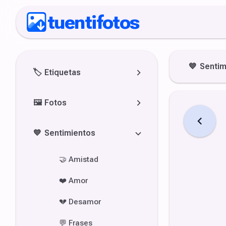
tuentifotos
💙
Sentim
🏷️
Etiquetas
🖼️
Fotos
💙
Sentimientos
🤝
Amistad
❤️
Amor
💔
Desamor
💬
Frases